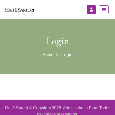
Login
>
Login
Maitê Sartori © Copyright 2025. Artes Isabella Pina. Todos
os direitos reservados.