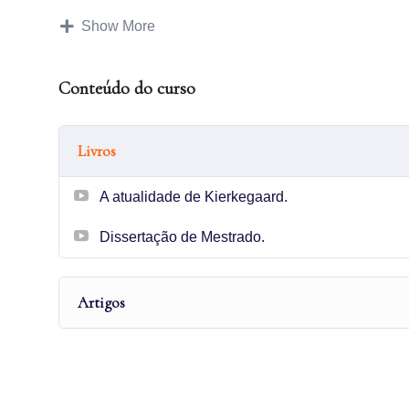
do cuidado na clínica psicológica, meu objetivo é prop
Show More
Aqui, você encontrará todas as minhas publicações a
Conteúdo do curso
textos sejam companheiros valiosos na sua jornada de 
Livros
A atualidade de Kierkegaard.
Dissertação de Mestrado.
Artigos