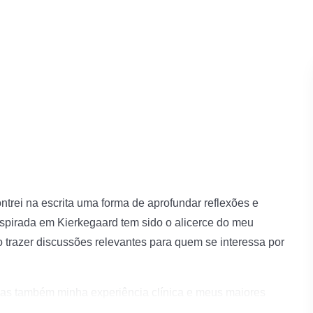
ontrei na escrita uma forma de aprofundar reflexões e
inspirada em Kierkegaard tem sido o alicerce do meu
co trazer discussões relevantes para quem se interessa por
mas também minha experiência clínica e meus maiores
gústia, liberdade, sentido da existência ou os desafios