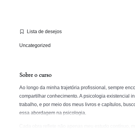
Lista de desejos
Uncategorized
Sobre o curso
Ao longo da minha trajetória profissional, sempre enc
compartilhar conhecimento. A psicologia existencial 
trabalho, e por meio dos meus livros e capítulos, bus
essa abordagem na psicologia.
Cada obra reflete não apenas meu estudo contínuo, 
interesses de pesquisa. Seja abordando temas como an